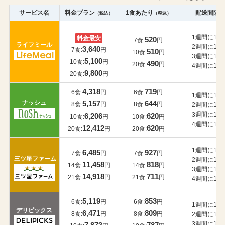
サービス名
料金プラン
1食あたり
配送間隔
（税込）
（税込）
1週間に1回
料金最安
520
7食:
円
ライフミール
2週間に1回
3,640
7食:
円
510
10食:
円
3週間に1回
5,100
10食:
円
490
20食:
円
4週間に1回
9,800
20食:
円
4,318
719
6食:
円
6食:
円
1週間に1回
ナッシュ
5,157
644
8食:
円
8食:
円
2週間に1回
3週間に1回
6,206
620
10食:
円
10食:
円
4週間に1回
12,412
620
20食:
円
20食:
円
1週間に1回
6,485
927
7食:
円
7食:
円
三ツ星ファーム
2週間に1回
11,458
818
14食:
円
14食:
円
3週間に1回
14,918
711
21食:
円
21食:
円
4週間に1回
5,119
853
6食:
円
6食:
円
1週間に1回
デリピックス
6,471
809
8食:
円
8食:
円
2週間に1回
3週間に1回