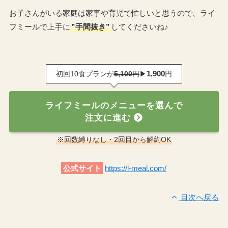
お子さんがいる家庭は家事や育児で忙しいと思うので、ライ
フミールで上手に
”手間抜き”
してくださいね♪
1,900
初回10食プランが
5,100
円
▶
円
ライフミールのメニューを選んで
注文に進む
※回数縛りなし・2回目から解約OK
公式サイト
https://l-meal.com/
目次へ戻る