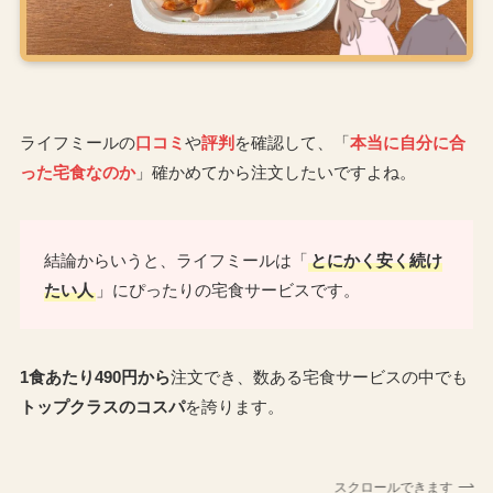
ライフミールの
口コミ
や
評判
を確認して、「
本当に自分に合
った宅食なのか
」確かめてから注文したいですよね。
結論からいうと、ライフミールは「
とにかく安く続け
たい人
」にぴったりの宅食サービスです。
1食あたり490円から
注文でき、数ある宅食サービスの中でも
トップクラスのコスパ
を誇ります。
スクロールできます