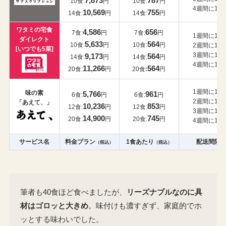
7,873
787
10食:
円
10食:
円
4週間に1回
10,569
755
14食:
円
14食:
円
ワタミの宅食
4,586
656
7食:
円
7食:
円
1週間に1回
ダイレクト
5,633
564
10食:
円
10食:
円
2週間に1回
[いつでも5菜]
3週間に1回
9,173
564
14食:
円
14食:
円
4週間に1回
11,266
564
20食:
円
20食
:
円
1週間に1回
味の素
5,766
961
6食:
円
6食:
円
2週間に1回
「あえて、」
10,236
853
12食:
円
12食:
円
3週間に1回
14,900
745
20食:
円
20食:
円
4週間に1回
サービス名
料金プラン
1食あたり
配送間隔
（税込）
（税込）
筆者も40食ほど食べましたが、
リーズナブルなのに具
材はゴロッと大きめ
。味付けも濃すぎず、家庭的でホ
ッとする味わいでした。