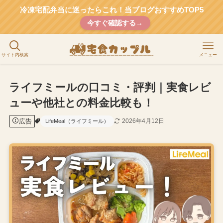
冷凍宅配弁当に迷ったらこれ！当ブログおすすめTOP5
今すぐ確認する→
サイト内検索
メニュー
ライフミールの口コミ・評判｜実食レビ
ューや他社との料金比較も！
広告
2026年4月12日
LifeMeal（ライフミール）