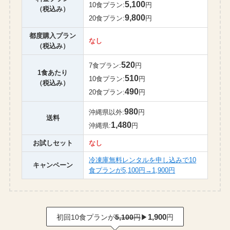
5,100
10食プラン:
円
（税込み）
9,800
20食プラン:
円
都度購入プラン
なし
（税込み）
520
7食プラン:
円
1食あたり
510
10食プラン:
円
（税込み）
490
20食プラン:
円
980
沖縄県以外:
円
送料
1,480
沖縄県:
円
お試しセット
なし
冷凍庫無料レンタルを申し込みで10
キャンペーン
食プランが5,100円→1,900円
1,900
初回10食プランが
5,100
円
▶
円