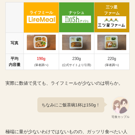
三ツ星
ライフミール
ナッシュ
ファーム
写真
平均
190g
230g
220g
内容量
(筆者調べ)
(公式サイトより引用)
(筆者調べ)
実際に数値で見ても、ライフミールが少ないのは明らか。
ちなみにご飯茶碗1杯は150g！
宅食カップル
極端に量が少ないわけではないものの、ガッツリ食べたい人